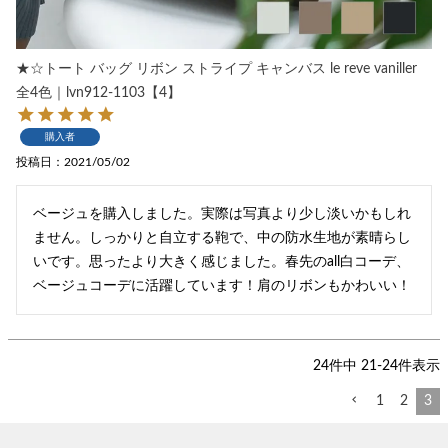
★☆トート バッグ リボン ストライプ キャンバス le reve vaniller
全4色｜lvn912-1103【4】
購入者
投稿日
2021/05/02
ベージュを購入しました。実際は写真より少し淡いかもしれ
ません。しっかりと自立する鞄で、中の防水生地が素晴らし
いです。思ったより大きく感じました。春先のall白コーデ、
ベージュコーデに活躍しています！肩のリボンもかわいい！
24
件中
21
-
24
件表示
1
2
3