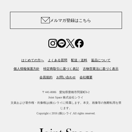
メルマガ登録はこちら
はじめての方へ
よくある質問
配送・送料
返品について
個人情報保護方針
特定商取引に基づく表記
古物営業法に基づく表示
会員規約
お問い合わせ
会社概要
〒441-8086 愛知県豊橋市問屋町6-2
Joint Space 株式会社シライ
文責および著作権・肖像権は(株)シライに帰属します。
本文、画像等の無断転用を禁
じます。
Copyright c 2016 (株)シライ.All rights reserved.