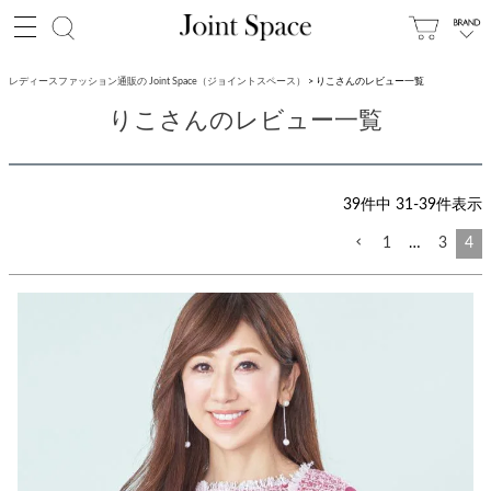
レディースファッション通販の Joint Space（ジョイントスペース）
りこさんのレビュー一覧
りこさんのレビュー一覧
39
件中
31
-
39
件表示
1
…
3
4