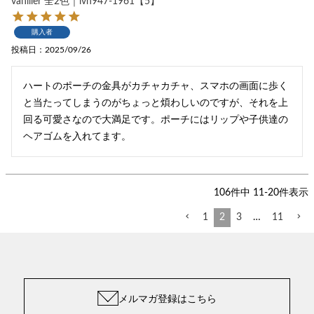
vaniller 全2色｜lvn947-1961【5】
購入者
投稿日
2025/09/26
ハートのポーチの金具がカチャカチャ、スマホの画面に歩く
と当たってしまうのがちょっと煩わしいのですが、それを上
回る可愛さなので大満足です。ポーチにはリップや子供達の
ヘアゴムを入れてます。
106
件中
11
-
20
件表示
1
2
3
…
11
メルマガ登録はこちら