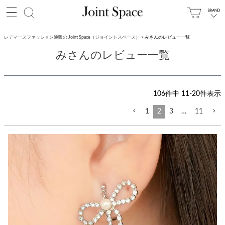
レディースファッション通販の Joint Space（ジョイントスペース）
みさんのレビュー一覧
みさんのレビュー一覧
106
件中
11
-
20
件表示
1
2
3
…
11