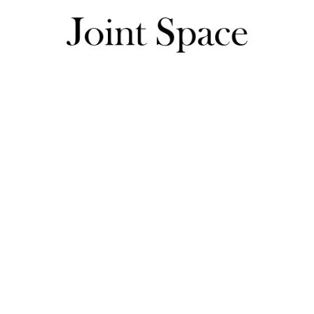
あゆまなさんのレビュー一覧
あゆまなさんのレビュー一覧
デザインは可愛いのてすが洗濯するとアイロンをしないと皺が
少ないかもという感じです。