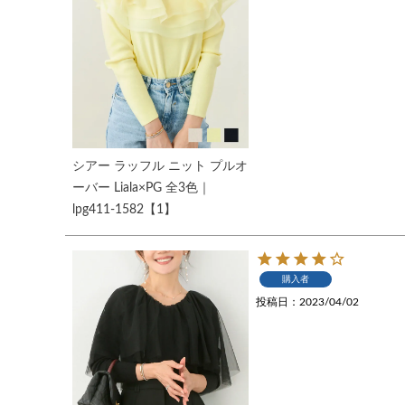
シアー ラッフル ニット プルオ
ーバー Liala×PG 全3色｜
lpg411-1582【1】
購入者
投稿日
2023/04/02