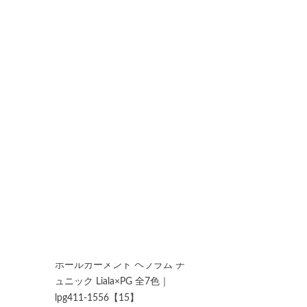
スッキリ センタープレス パン
ツ Liala×PG 全3色｜lpg711-
1599【1】
購入者
投稿日
2023/04/29
ホールガーメント ペプラム チ
ュニック Liala×PG 全7色｜
lpg411-1556【15】