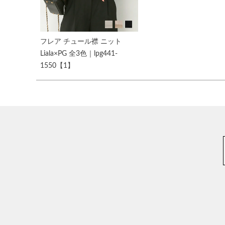
フレア チュール襟 ニット
Liala×PG 全3色｜lpg441-
1550【1】