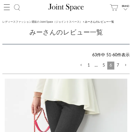
レディースファッション通販の Joint Space（ジョイントスペース）
みーさんのレビュー一覧
みーさんのレビュー一覧
63
件中
51
-
60
件表示
1
…
5
6
7