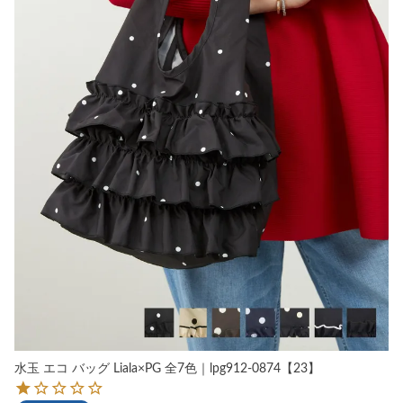
水玉 エコ バッグ Liala×PG 全7色｜lpg912-0874【23】