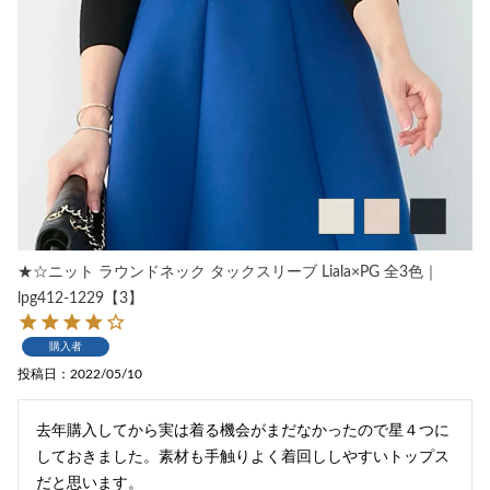
★☆ニット ラウンドネック タックスリーブ Liala×PG 全3色｜
lpg412-1229【3】
購入者
投稿日
2022/05/10
去年購入してから実は着る機会がまだなかったので星４つに
しておきました。素材も手触りよく着回ししやすいトップス
だと思います。