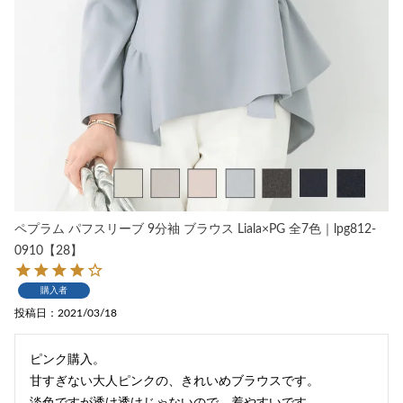
ペプラム パフスリーブ 9分袖 ブラウス Liala×PG 全7色｜lpg812-
0910【28】
購入者
投稿日
2021/03/18
ピンク購入。

甘すぎない大人ピンクの、きれいめブラウスです。

淡色ですが透け透けじゃないので、着やすいです。