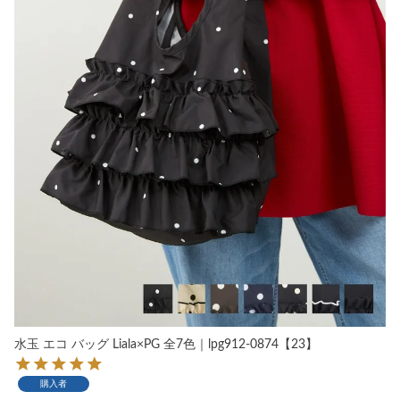
水玉 エコ バッグ Liala×PG 全7色｜lpg912-0874【23】
購入者