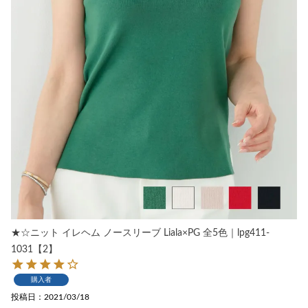
★☆ニット イレヘム ノースリーブ Liala×PG 全5色｜lpg411-
1031【2】
購入者
投稿日
2021/03/18