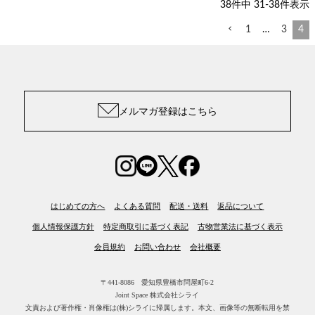
38
件中
31
-
38
件表示
1
…
3
4
メルマガ登録はこちら
はじめての方へ
よくある質問
配送・送料
返品について
個人情報保護方針
特定商取引に基づく表記
古物営業法に基づく表示
会員規約
お問い合わせ
会社概要
〒441-8086 愛知県豊橋市問屋町6-2
Joint Space 株式会社シライ
文責および著作権・肖像権は(株)シライに帰属します。
本文、画像等の無断転用を禁