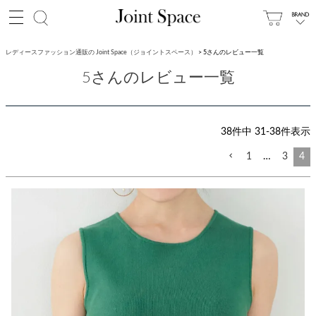
レディースファッション通販の Joint Space（ジョイントスペース）
5さんのレビュー一覧
5さんのレビュー一覧
38
件中
31
-
38
件表示
1
…
3
4