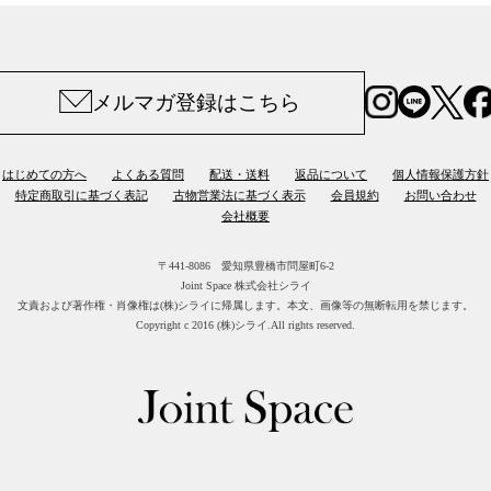
メルマガ登録はこちら
はじめての方へ
よくある質問
配送・送料
返品について
個人情報保護方針
特定商取引に基づく表記
古物営業法に基づく表示
会員規約
お問い合わせ
会社概要
〒441-8086 愛知県豊橋市問屋町6-2
Joint Space 株式会社シライ
文責および著作権・肖像権は(株)シライに帰属します。
本文、画像等の無断転用を禁じます。
Copyright c 2016 (株)シライ.All rights reserved.