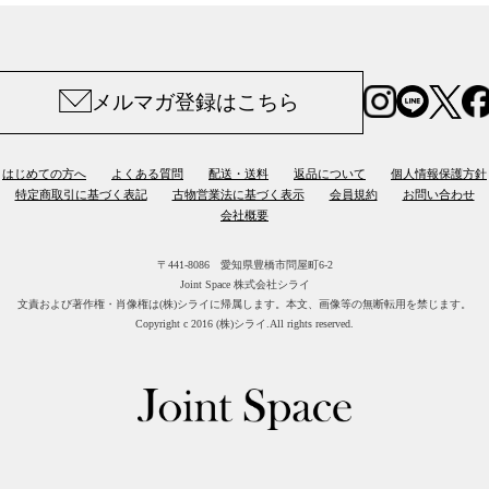
メルマガ登録はこちら
はじめての方へ
よくある質問
配送・送料
返品について
個人情報保護方針
特定商取引に基づく表記
古物営業法に基づく表示
会員規約
お問い合わせ
会社概要
〒441-8086 愛知県豊橋市問屋町6-2
Joint Space 株式会社シライ
文責および著作権・肖像権は(株)シライに帰属します。
本文、画像等の無断転用を禁じます。
Copyright c 2016 (株)シライ.All rights reserved.