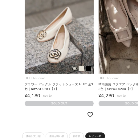
HUIT bouquet
HUIT bouquet
フラワー バックル フラットシューズ HUIT 全3
晴雨兼用 スクエア バックル 
色｜hit973-0281【1】
3色｜hit963-0280【2】
4,180
4,290
¥
¥
SOLD OUT
SOLD O
価格が安い順
価格が高い順
新着順
レビュー順