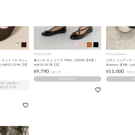
TINA:JOJUN
Prima Scherrer
フラワー ニット バレエシュ
★☆バレエ シューズ TINA：JOJUN 全4色｜
リボン ニュアンス バ
tnj913-1194【3】
tnj912-0178【2】
Scherrer 全2色｜p
9,790
11,000
¥
¥
SOLD OUT
S
/07 18:00
〜
8/21 9:59