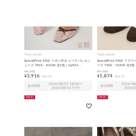
TINA:JOJUN
TINA:JOJUN
SpecialPrice-SALE リボン付き レースバレエシ
SpecialPrice-SALE 
ューズ TINA：JOJUN 全2色｜tnj923-
ーズ TINA：JOJUN 全2色｜
0993【3】
¥
9,790
¥
9,790
3,916
5,874
¥
¥
2026/08/07 18:00
〜
2026/08
販売期間
販売期間
2026/08/21 9:59
2026/0
SALE
SALE