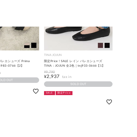
TINA:JOJUN
レエシューズ Prima
限定Price！SALE レイン バレエシューズ
sc983-0766【2】
TINA：JOJUN 全2色｜tnj933-0666【1】
¥
9,790
2,937
¥
OLD OUT
SOLD OUT
SALE
限定Price