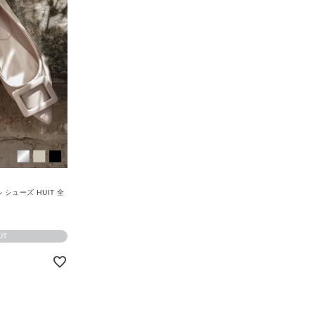
シューズ HUIT 全
UT