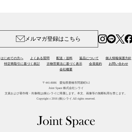
メルマガ登録はこちら
はじめての方へ
よくある質問
配送・送料
返品について
個人情報保護方針
特定商取引に基づく表記
古物営業法に基づく表示
会員規約
お問い合わせ
会社概要
〒441-8086 愛知県豊橋市問屋町6-2
Joint Space 株式会社シライ
文責および著作権・肖像権は(株)シライに帰属します。
本文、画像等の無断転用を禁じます。
Copyright c 2016 (株)シライ.All rights reserved.