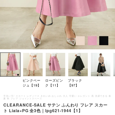
ピンクベー
ローズピン
ブラック
ジュ【19】
ク【11】
【97】
手洗い可/ スカート レディース きれいめ おしゃれ 大人 可愛い エレガント 黒 洗濯できる 春
夏 秋 フレア ジョイントスペース
CLEARANCE-SALE サテン ふんわり フレア スカー
ト Liala×PG 全3色｜lpg621-1944【1】