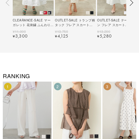
CLEARANCE-SALE マー
OUTLET-SALE トランプ柄
OUTLET-SALE テープヤー
ガレット 花刺繍 ふんわり
タック フレア スカート
ン フレア スカート
スカート Liala×PG 全3色
Liala×PG 全2色｜lpg621-
Liala×PG 全3色｜lpg621-
¥
11,000
¥
13,750
¥
13,200
｜lpg621-1691【1】
1923【1】
1924【2】
3,300
4,125
5,280
¥
¥
¥
RANKING
1
2
3