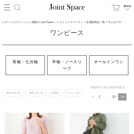
レディースファッション通販の Joint Space（ジョイントスペース）
全通販商品一覧
ワンピース
ワンピース
長袖・七分袖
半袖・ノースリ
オールインワン
ーブ
608
件中
601
-
608
件表示
価格が安い順
価格が高い順
新着順
レビュー順
1
…
15
16