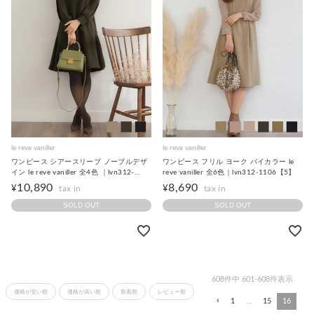
le reve vaniller
le reve vaniller
ワンピース シアースリーブ ノーブルデザ
ワンピース フリル ヨーク バイカラー le
イン le reve vaniller 全4色 ｜lvn312-
reve vaniller 全6色｜lvn312-1106【5】
1369【3】
10,890
8,690
¥
¥
SOLD OUT
SOLD OUT
608
件中
601
-
608
件表示
価格が安い順
価格が高い順
新着順
レビュー順
1
…
15
16