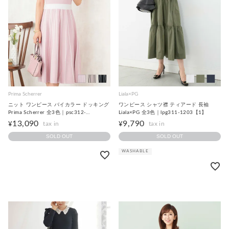
Prima Scherrer
Liala×PG
ニット ワンピース バイカラー ドッキング
ワンピース シャツ襟 ティアード 長袖
Prima Scherrer 全3色｜psc312-
Liala×PG 全3色｜lpg311-1203【1】
0444【2】
13,090
9,790
¥
¥
SOLD OUT
SOLD OUT
WASHABLE