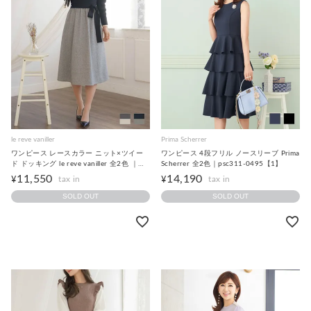
le reve vaniller
Prima Scherrer
ワンピース レースカラー ニット×ツイー
ワンピース 4段フリル ノースリーブ Prima
ド ドッキング le reve vaniller 全2色 ｜
Scherrer 全2色｜psc311-0495【1】
lvn312-1303【1】
11,550
14,190
¥
¥
SOLD OUT
SOLD OUT