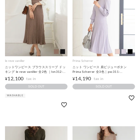
le reve vaniller
Prima Scherrer
ニットワンピース ブラウススリーブ ドッ
ニット ワンピース 肩ビジューボタン
キング le reve vaniller 全2色 ｜lvn312-
Prima Scherrer 全3色｜psc311-
1373【1】
0500【1】
12,100
14,190
¥
¥
SOLD OUT
SOLD OUT
WASHABLE