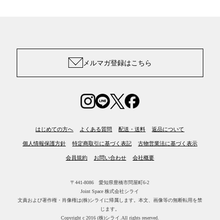
メルマガ登録はこちら
はじめての方へ
よくある質問
配送・送料
返品について
個人情報保護方針
特定商取引に基づく表記
古物営業法に基づく表示
会員規約
お問い合わせ
会社概要
〒441-8086 愛知県豊橋市問屋町6-2
Joint Space 株式会社シライ
文責および著作権・肖像権は(株)シライに帰属します。
本文、画像等の無断転用を禁
じます。
Copyright c 2016 (株)シライ.All rights reserved.